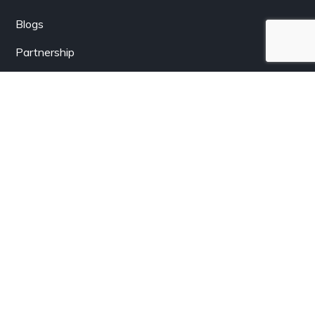
Blogs
Partnership
Berlangganan
Dapatkan informasi terkini dari LenSolar.co.id langsung
lewat email Anda.