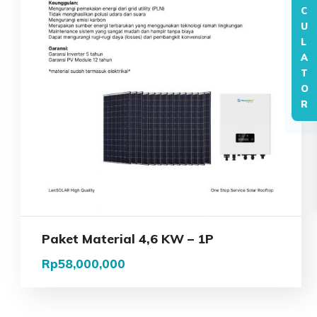
C
U
L
A
T
O
R
Paket Material 4,6 KW – 1P
Rp
58,000,000