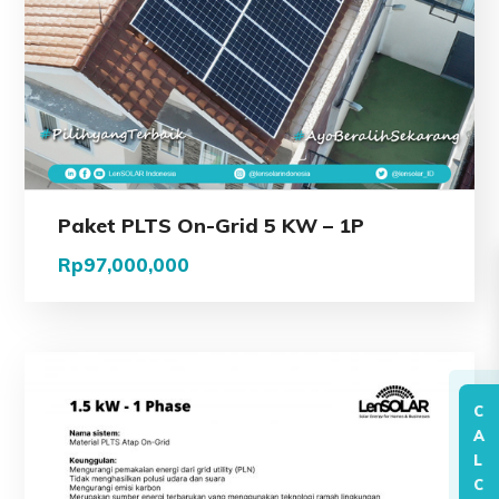
Paket PLTS On-Grid 5 KW – 1P
Rp
97,000,000
C
A
L
C