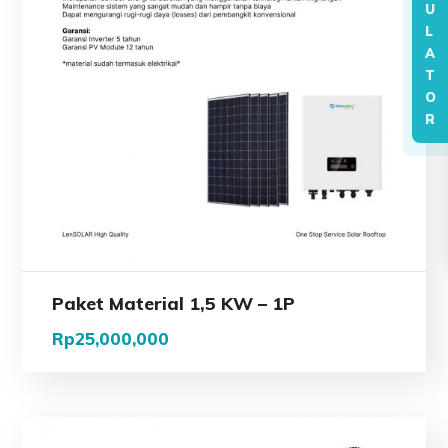
U
L
A
T
O
R
Paket Material 1,5 KW – 1P
Rp
25,000,000