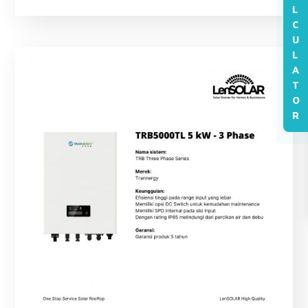
L
C
U
L
A
T
O
R