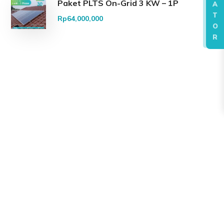
Paket PLTS On-Grid 3 KW – 1P
A
T
Rp
64,000,000
O
R