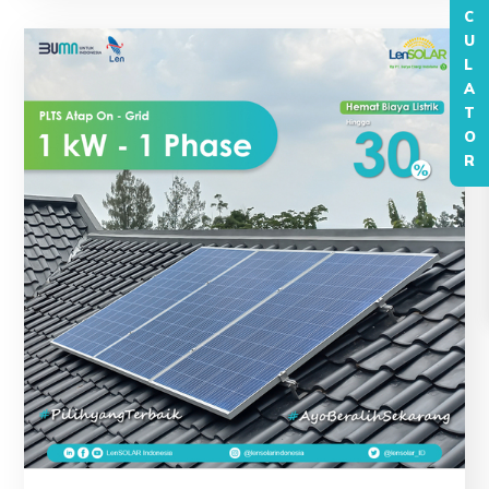
C
U
L
A
T
O
R