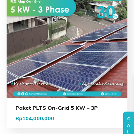
Paket PLTS On-Grid 5 KW – 3P
Rp
104,000,000
C
A
L