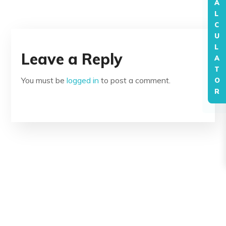
A
L
C
U
L
Leave a Reply
A
T
You must be
logged in
to post a comment.
O
R