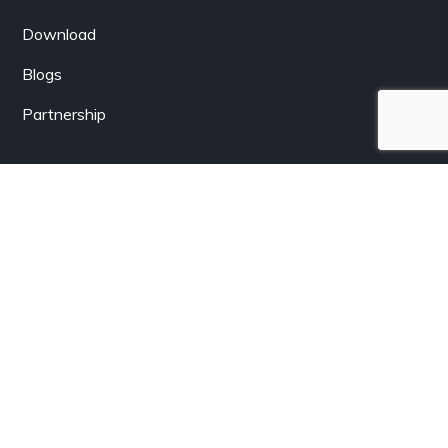
Download
Blogs
Partnership
Berlangganan
Dapatkan informasi terkini dari LenSolar.co.id langsung
lewat email Anda.