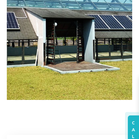
C
A
L