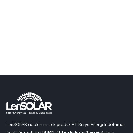
LenSOLAR adalah merek produk PT Surya Energi Indotama,
anak Perusahaan BUMN PT Len Industri (Persero) yang