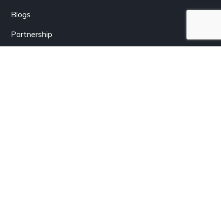
Blogs
Partnership
Berlangganan
Dapatkan informasi terkini dari LenSolar.co.id langsung
lewat email Anda.