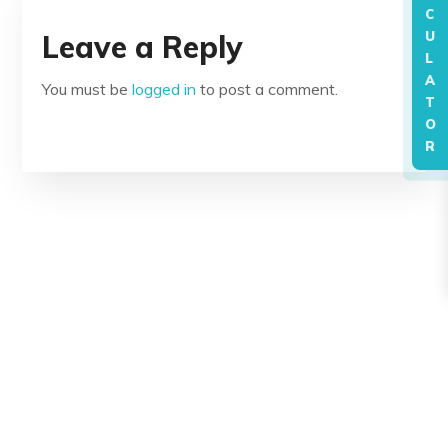
C
Leave a Reply
U
L
A
You must be
logged in
to post a comment.
T
O
R