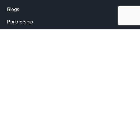
Blogs
Partnership
Berlangganan
Dapatkan informasi terkini dari LenSolar.co.id langsung
lewat email Anda.