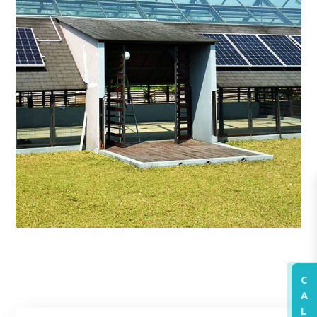
C
A
L