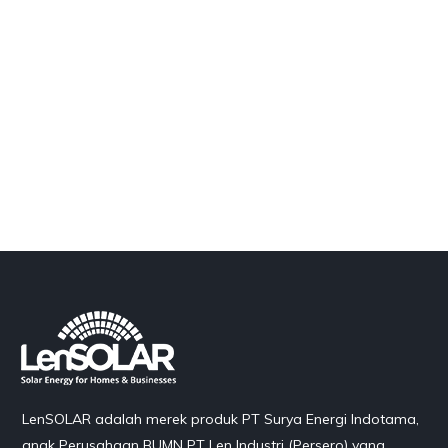
LenSOLAR adalah merek produk PT Surya Energi Indotama,
anak Perusahaan BUMN PT Len Industri (Persero) yang