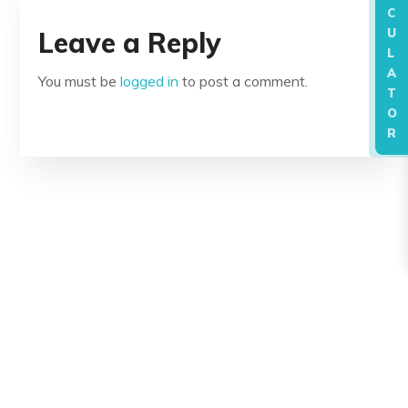
C
Leave a Reply
U
L
A
You must be
logged in
to post a comment.
T
O
R