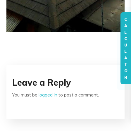
C
A
L
C
U
L
A
T
O
R
Leave a Reply
You must be
logged in
to post a comment.