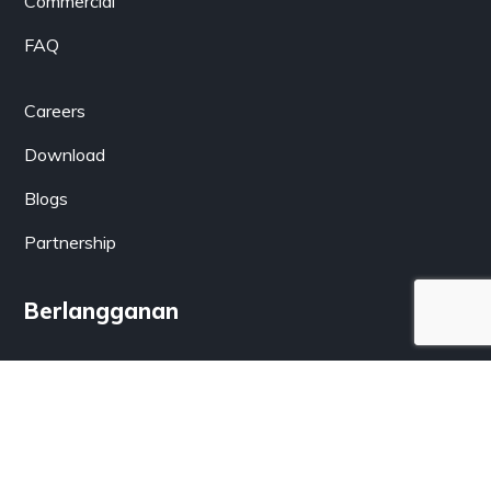
Commercial
FAQ
Careers
Download
Blogs
Partnership
Berlangganan
Dapatkan informasi terkini dari LenSolar.co.id langsung
lewat email Anda.