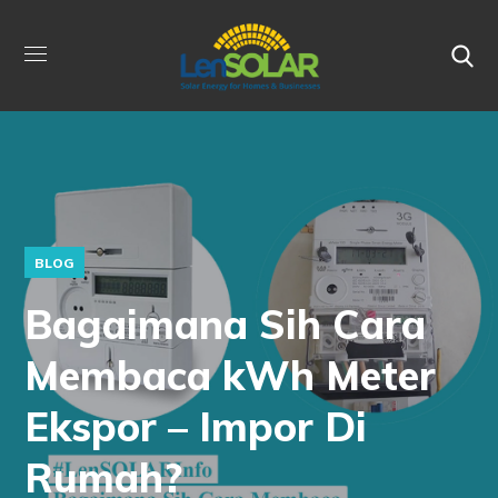
BLOG
Bagaimana Sih Cara
Membaca kWh Meter
Ekspor – Impor Di
Rumah?