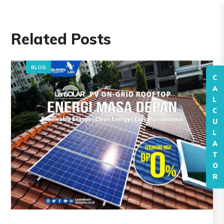
Related Posts
BLOG
C
A
L
C
U
L
A
T
O
R