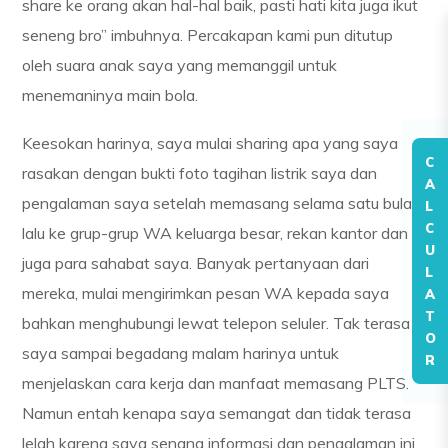
share ke orang akan hal-hal baik, pasti hati kita juga ikut
seneng bro” imbuhnya. Percakapan kami pun ditutup
oleh suara anak saya yang memanggil untuk
menemaninya main bola.
Keesokan harinya, saya mulai sharing apa yang saya
C
rasakan dengan bukti foto tagihan listrik saya dan
A
pengalaman saya setelah memasang selama satu bulan
L
C
lalu ke grup-grup WA keluarga besar, rekan kantor dan
U
juga para sahabat saya. Banyak pertanyaan dari
L
mereka, mulai mengirimkan pesan WA kepada saya
A
T
bahkan menghubungi lewat telepon seluler. Tak terasa
O
saya sampai begadang malam harinya untuk
R
menjelaskan cara kerja dan manfaat memasang PLTS.
Namun entah kenapa saya semangat dan tidak terasa
lelah karena saya senang informasi dan pengalaman ini